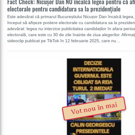
Fact Check: Nicușor Dan NU încalcă legea pentru că af
electorale pentru candidatura sa la prezidențiale
Este adevărat că primarul Bucureștiului Nicușor Dan încalcă legea
început să afișeze postere electorale cu candidatura sa la preziden
adevărat: legea nu interzice publicitatea candidaților în afara per
electorală, care este cu 30 de zile înainte de ziua alegerilor. Afirma
videoclip publicat pe TikTok în 12 februarie 2025, care nu…
Vot nou în mai