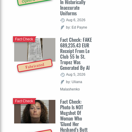
In Historically
Inaccurate
Uniforms
Aug 6, 2026
by: Ed Payne
Fact Check: FAKE
Fact Check
689,235.43 EUR
Receipt From Le
Club 55 In St.
Tropez Was
Fabricated
Generated By AI
Aug 5, 2026
by: Uliana
Malashenko
Fact Check:
Fact Check
Photo Is NOT
Mugshot Of
Woman Who
'Glued Her
Husband's Butt