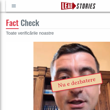
Fact
Check
CAUTĂ
GO
Toate verificările noastre
Nu e dezbatere