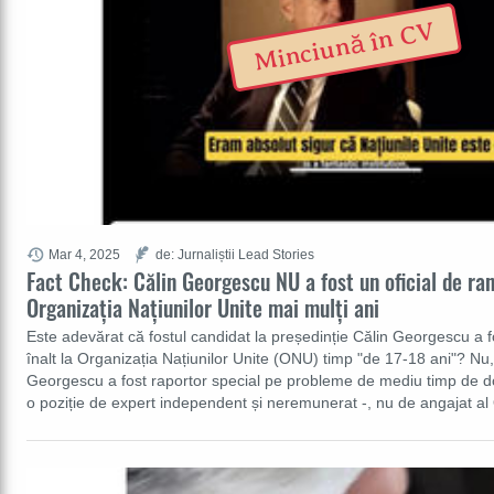
Minciună în CV
Mar 4, 2025
de: Jurnaliștii Lead Stories
Fact Check: Călin Georgescu NU a fost un oficial de ran
Organizația Națiunilor Unite mai mulți ani
Este adevărat că fostul candidat la președinție Călin Georgescu a fo
înalt la Organizația Națiunilor Unite (ONU) timp "de 17-18 ani"? Nu
Georgescu a fost raportor special pe probleme de mediu timp de doi
o poziție de expert independent și neremunerat -, nu de angajat 