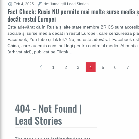
Feb 4, 2025
de: Jurnaliștii Lead Stories
Fact Check: Rusia NU permite mai multe surse media ș
decât restul Europei
Este adevărat că în Rusia și alte state membre BRICS sunt accesib
sociale și surse media decât în restul Europei, care cenzurează p
Facebook, YouTube și TikTok? Nu, nu este adevărat: Facebook este 
China, care au emis constant legi pentru controlul media. Afirmația 
(arhivat aici), publicat pe Tiktok…
1
2
3
4
5
6
7
404 - Not Found |
Lead Stories