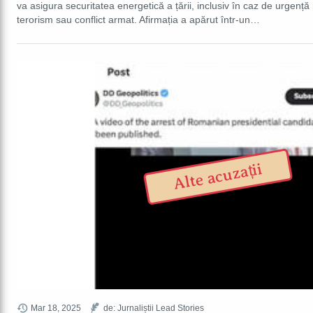
va asigura securitatea energetică a țării, inclusiv în caz de urgenț
terorism sau conflict armat. Afirmația a apărut într-un…
Alte acuzații
Mar 18, 2025
de: Jurnaliștii Lead Stories