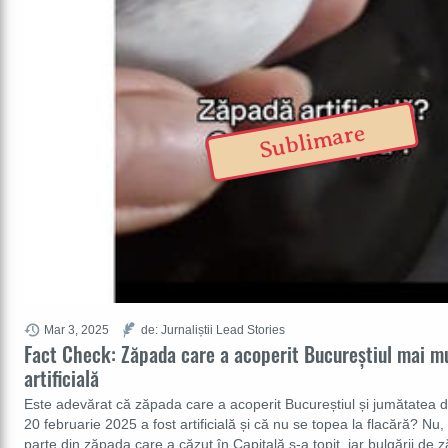
Sublimare
Mar 3, 2025
de: Jurnaliștii Lead Stories
Fact Check: Zăpada care a acoperit Bucureștiul mai mul
artificială
Este adevărat că zăpada care a acoperit Bucureștiul și jumătatea de 
20 februarie 2025 a fost artificială și că nu se topea la flacără? N
parte din zăpada care a căzut în Capitală s-a topit, iar bulgării de