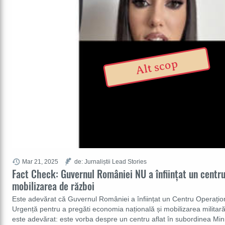
Alt scop
Mar 21, 2025
de: Jurnaliștii Lead Stories
Fact Check: Guvernul României NU a înființat un centr
mobilizarea de război
Este adevărat că Guvernul României a înființat un Centru Operațion
Urgență pentru a pregăti economia națională și mobilizarea militar
este adevărat: este vorba despre un centru aflat în subordinea Mini