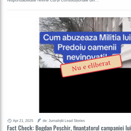
responsabilitate revine Curții Constituționale din…
Nu e eliberat
Apr 21, 2025
de: Jurnaliștii Lead Stories
Fact Check: Bogdan Peșchir, finanțatorul campaniei lu