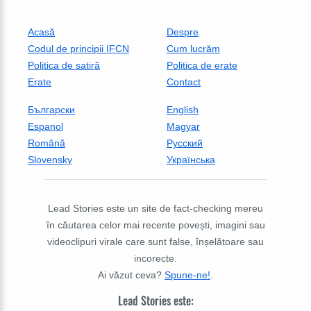
Acasă
Despre
Codul de principii IFCN
Cum lucrăm
Politica de satiră
Politica de erate
Erate
Contact
Български
English
Espanol
Magyar
Română
Русский
Slovensky
Українська
Lead Stories este un site de fact-checking mereu
în căutarea celor mai recente povești, imagini sau
videoclipuri virale care sunt false, înșelătoare sau
incorecte.
Ai văzut ceva?
Spune-ne!
.
Lead Stories este: