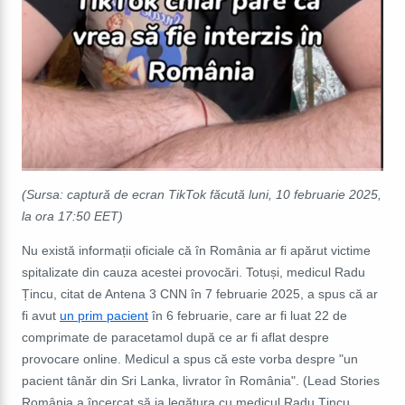
(Sursa: captură de ecran TikTok făcută luni, 10 februarie 2025,
la ora 17:50 EET)
Nu există informații oficiale că în România ar fi apărut victime
spitalizate din cauza acestei provocări. Totuși, medicul Radu
Țincu, citat de Antena 3 CNN în 7 februarie 2025, a spus că ar
fi avut
un prim pacient
în 6 februarie, care ar fi luat 22 de
comprimate de paracetamol după ce ar fi aflat despre
provocare online. Medicul a spus că este vorba despre "un
pacient tânăr din Sri Lanka, livrator în România". (Lead Stories
România a încercat să ia legătura cu medicul Radu Țincu,