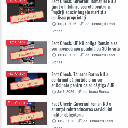
Fact Check: Guvernul României NU a
Fact Check
ținut o întâlnire secretă pentru a
împărți abuziv bugete mari și a
Nu e secret
confisca proprietăți
Jul 21, 2026
de: Jurnaliștii Lead
Stories
Fact Check: UE NU obligă România să
Fact Check
scumpească apa potabilă cu 30 la sută
Nefondat
Jul 14, 2026
de: Jurnaliștii Lead
Stories
Fact Check: Tánczos Barna NU a
Fact Check
confirmat că partidele nu vor
Este o opinie
anticipate pentru că ar câștiga AUR
Jul 7, 2026
de: Ioana Burtea
Fact Check: Guvernul român NU a
Fact Check
anunțat reintroducerea serviciului
militar obligatoriu
Nu e lege
Jul 2, 2026
de: Jurnaliștii Lead