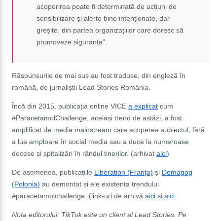
acoperirea poate fi determinată de acțiuni de
sensibilizare și alerte bine intenționate, dar
greșite, din partea organizațiilor care doresc să
promoveze siguranța".
Răspunsurile de mai sus au fost traduse, din engleză în
română, de jurnaliștii Lead Stories România.
Încă din 2015, publicația online VICE
a explicat
cum
#ParacetamolChallenge, același trend de astăzi, a fost
amplificat de media mainstream care acoperea subiectul, fără
a lua amploare în social media sau a duce la numeroase
decese și spitalizări în rândul tinerilor. (arhivat
aici
)
De asemenea, publicațiile
Liberation (Franța)
și
Demagog
(Polonia)
au demontat și ele existența trendului
#paracetamolchallenge. (link-uri de arhivă
aici
și
aici
Nota editorului: TikTok este un client al Lead Stories. Pe