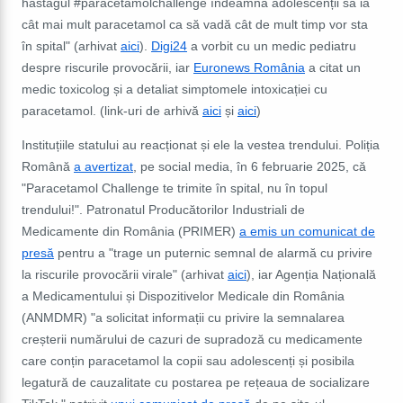
hastagul #paracetamolchallenge îndeamnă adolescenții să ia
cât mai mult paracetamol ca să vadă cât de mult timp vor sta
în spital" (arhivat
aici
).
Digi24
a vorbit cu un medic pediatru
despre riscurile provocării, iar
Euronews România
a citat un
medic toxicolog și a detaliat simptomele intoxicației cu
paracetamol. (link-uri de arhivă
aici
și
aici
)
Instituțiile statului au reacționat și ele la vestea trendului. Poliția
Română
a avertizat
, pe social media, în 6 februarie 2025, că
"Paracetamol Challenge te trimite în spital, nu în topul
trendului!". Patronatul Producătorilor Industriali de
Medicamente din România (PRIMER)
a emis un comunicat de
presă
pentru a "trage un puternic semnal de alarmă cu privire
la riscurile provocării virale" (arhivat
aici
), iar Agenția Națională
a Medicamentului și Dispozitivelor Medicale din România
(ANMDMR) "a solicitat informații cu privire la semnalarea
creșterii numărului de cazuri de supradoză cu medicamente
care conțin paracetamol la copii sau adolescenți și posibila
legatură de cauzalitate cu postarea pe rețeaua de socializare