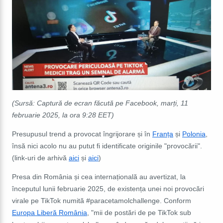
(Sursă: Captură de ecran făcută pe Facebook, marți, 11
februarie 2025, la ora 9:28 EET)
Presupusul trend a provocat îngrijorare și în
Franța
și
Polonia
,
însă nici acolo nu au putut fi identificate originile "provocării".
(link-uri de arhivă
aici
și
aici
)
Presa din România și cea internațională au avertizat, la
începutul lunii februarie 2025, de existența unei noi provocări
virale pe TikTok numită #paracetamolchallenge. Conform
Europa Liberă România
, "mii de postări de pe TikTok sub