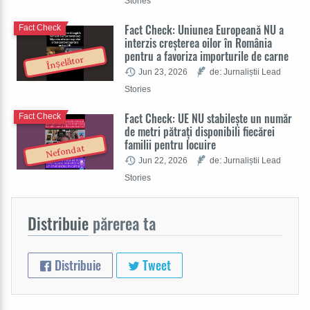
Stories
Fact Check: Uniunea Europeană NU a
Fact Check
interzis creșterea oilor în România
pentru a favoriza importurile de carne
Înșelător
Jun 23, 2026
de: Jurnaliștii Lead
Stories
Fact Check: UE NU stabilește un număr
Fact Check
de metri pătrați disponibili fiecărei
familii pentru locuire
Nefondat
Jun 22, 2026
de: Jurnaliștii Lead
Stories
Distribuie
părerea ta
Distribuie
Tweet