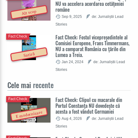
NU va accelera acordarea cetățeniei
române
Alt scop
Sep 9, 2025
de: Jurnaliștii Lead
Stories
Fact Check: Fostul vicepreședintele al
Fact Check
Comisiei Europene, Frans Timmermans,
NU a comparat România cu țările din
Lumea a Treia.
Satiră
Jan 24, 2024
de: Jurnaliștii Lead
Stories
Cele mai
recente
Fact Check: Clipul cu macarale din
Fact Check
Portul Constanța NU dovedește că
acesta a fost vândut Germaniei
E modernizare
Aug 4, 2026
de: Jurnaliștii Lead
Stories