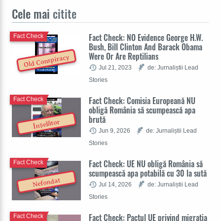
Cele mai
citite
Fact Check: NO Evidence George H.W.
Fact Check
Bush, Bill Clinton And Barack Obama
Were Or Are Reptilians
Old Conspiracy
Jul 21, 2023
de: Jurnaliștii Lead
Stories
Fact Check: Comisia Europeană NU
Fact Check
obligă România să scumpească apa
brută
Înșelător
Jun 9, 2026
de: Jurnaliștii Lead
Stories
Fact Check: UE NU obligă România să
Fact Check
scumpească apa potabilă cu 30 la sută
Nefondat
Jul 14, 2026
de: Jurnaliștii Lead
Stories
Fact Check: Pactul UE privind migrația
Fact Check