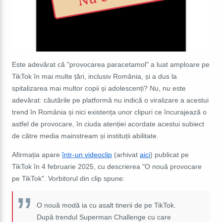
Este adevărat că "provocarea paracetamol" a luat amploare pe
TikTok în mai multe țări, inclusiv România, și a dus la
spitalizarea mai multor copii și adolescenți? Nu, nu este
adevărat: căutările pe platformă nu indică o viralizare a acestui
trend în România și nici existența unor clipuri ce încurajează o
astfel de provocare, în ciuda atenției acordate acestui subiect
de către media mainstream și instituții abilitate.
Afirmația apare
într-un videoclip
(arhivat
aici
) publicat pe
TikTok în 4 februarie 2025, cu descrierea "O nouă provocare
pe TikTok". Vorbitorul din clip spune:
O nouă modă ia cu asalt tinerii de pe TikTok.
După trendul Superman Challenge cu care