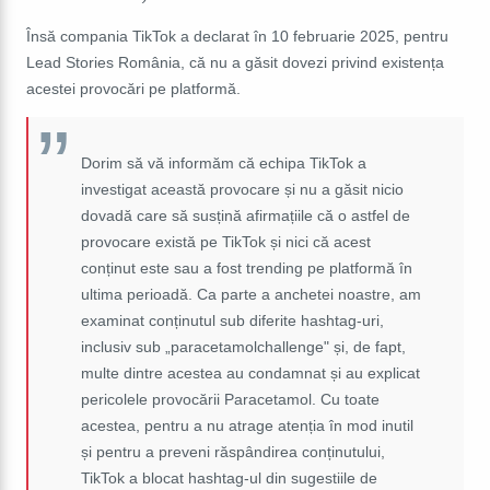
Însă compania TikTok a declarat în 10 februarie 2025, pentru
Lead Stories România, că nu a găsit dovezi privind existența
acestei provocări pe platformă.
Dorim să vă informăm că echipa TikTok a
investigat această provocare și nu a găsit nicio
dovadă care să susțină afirmațiile că o astfel de
provocare există pe TikTok și nici că acest
conținut este sau a fost trending pe platformă în
ultima perioadă. Ca parte a anchetei noastre, am
examinat conținutul sub diferite hashtag-uri,
inclusiv sub „paracetamolchallenge" și, de fapt,
multe dintre acestea au condamnat și au explicat
pericolele provocării Paracetamol. Cu toate
acestea, pentru a nu atrage atenția în mod inutil
și pentru a preveni răspândirea conținutului,
TikTok a blocat hashtag-ul din sugestiile de