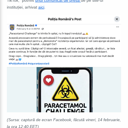
TikTok," potrivit
unui comunicat de presă
de pe site-ul
instituției, arhivat
aici
.
(Sursa: captură de ecran Facebook, făcută vineri, 14 februarie,
la ora 12:40 EET)