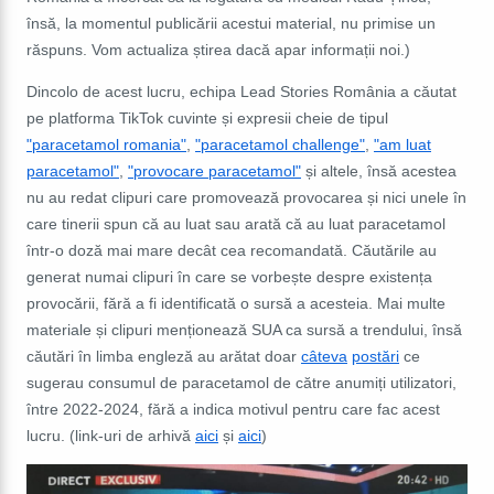
însă, la momentul publicării acestui material, nu primise un
răspuns. Vom actualiza știrea dacă apar informații noi.)
Dincolo de acest lucru, echipa Lead Stories România a căutat
pe platforma TikTok cuvinte și expresii cheie de tipul
"paracetamol romania"
,
"paracetamol challenge"
,
"am luat
paracetamol"
,
"provocare paracetamol"
și altele, însă acestea
nu au redat clipuri care promovează provocarea și nici unele în
care tinerii spun că au luat sau arată că au luat paracetamol
într-o doză mai mare decât cea recomandată. Căutările au
generat numai clipuri în care se vorbește despre existența
provocării, fără a fi identificată o sursă a acesteia. Mai multe
materiale și clipuri menționează SUA ca sursă a trendului, însă
căutări în limba engleză au arătat doar
câteva
postări
ce
sugerau consumul de paracetamol de către anumiți utilizatori,
între 2022-2024, fără a indica motivul pentru care fac acest
lucru. (link-uri de arhivă
aici
și
aici
)