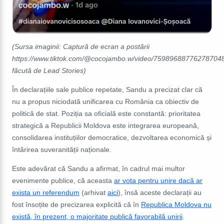
(Sursa imaginii: Captură de ecran a postării
https://www.tiktok.com/@cocojambo.w/video/75989688776278704
făcută de Lead Stories)
În declarațiile sale publice repetate, Sandu a precizat clar că
nu a propus niciodată unificarea cu România ca obiectiv de
politică de stat
. Poziția sa oficială este constantă: prioritatea
strategică a Republicii Moldova este
integrarea europeană
,
consolidarea instituțiilor democratice, dezvoltarea economică și
întărirea suveranității naționale.
Este adevărat că Sandu a afirmat, în cadrul mai multor
evenimente publice, că aceasta
ar vota pentru unire dacă ar
exista un referendum
(arhivat
aici
), însă aceste declarații au
fost însoțite de precizarea explicită că
în
Republica Moldova nu
există, în prezent, o majoritate publică favorabilă unirii
.