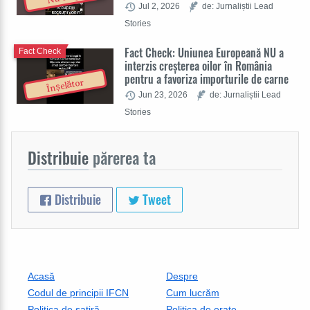
Jul 2, 2026
de: Jurnaliștii Lead
Stories
Fact Check: Uniunea Europeană NU a
Fact Check
interzis creșterea oilor în România
pentru a favoriza importurile de carne
Înșelător
Jun 23, 2026
de: Jurnaliștii Lead
Stories
Distribuie
părerea ta
Distribuie
Tweet
Acasă
Despre
Codul de principii IFCN
Cum lucrăm
Politica de satiră
Politica de erate