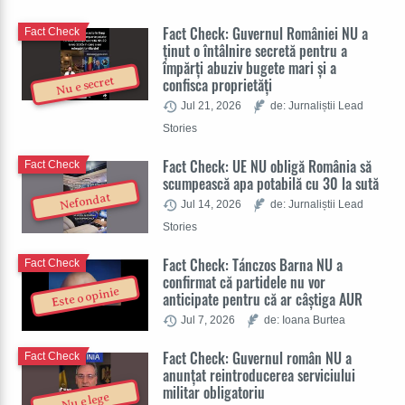
Fact Check: Guvernul României NU a
Fact Check
ținut o întâlnire secretă pentru a
împărți abuziv bugete mari și a
Nu e secret
confisca proprietăți
Jul 21, 2026
de: Jurnaliștii Lead
Stories
Fact Check: UE NU obligă România să
Fact Check
scumpească apa potabilă cu 30 la sută
Nefondat
Jul 14, 2026
de: Jurnaliștii Lead
Stories
Fact Check: Tánczos Barna NU a
Fact Check
confirmat că partidele nu vor
Este o opinie
anticipate pentru că ar câștiga AUR
Jul 7, 2026
de: Ioana Burtea
Fact Check: Guvernul român NU a
Fact Check
anunțat reintroducerea serviciului
militar obligatoriu
Nu e lege