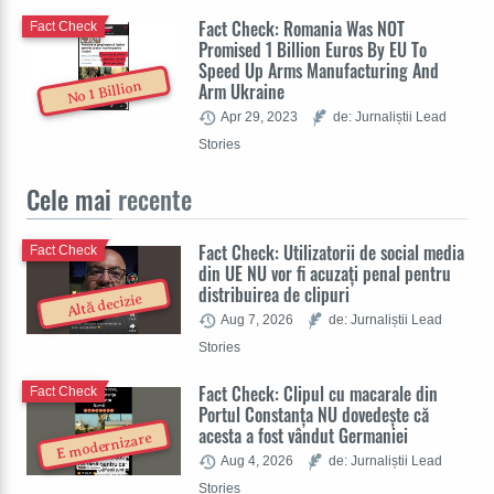
Fact Check: Romania Was NOT
Fact Check
Promised 1 Billion Euros By EU To
Speed Up Arms Manufacturing And
No 1 Billion
Arm Ukraine
Apr 29, 2023
de: Jurnaliștii Lead
Stories
Cele mai
recente
Fact Check: Utilizatorii de social media
Fact Check
din UE NU vor fi acuzați penal pentru
distribuirea de clipuri
Altă decizie
Aug 7, 2026
de: Jurnaliștii Lead
Stories
Fact Check: Clipul cu macarale din
Fact Check
Portul Constanța NU dovedește că
acesta a fost vândut Germaniei
E modernizare
Aug 4, 2026
de: Jurnaliștii Lead
Stories