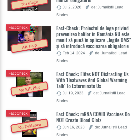
militar obligatoriu
Nu e lege
Jul 2, 2026
de: Jurnaliștii Lead
Stories
Fact-Check: Proiectul de lege privind
Fact Check
prevenirea bolilor în România NU este
menit să pună în aplicare „legile OMS"
și să introducă vaccinarea obligatorie
Alt scop
Feb 14, 2024
de: Jurnaliștii Lead
Stories
Fact Check: Elites NOT Distracting Us
Fact Check
With 'Heatwaves And Global Warming
Talk' To Exterminate Us
No Kill Plot
Jul 19, 2023
de: Jurnaliștii Lead
Stories
Fact Check: mRNA COVID Vaccines Do
Fact Check
NOT Create Blood Clots
No Evidence
Jun 16, 2023
de: Jurnaliștii Lead
Stories