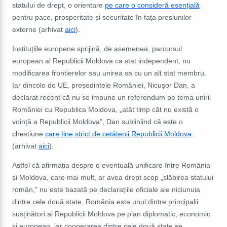
statului de drept, o orientare
pe care o consideră esențială
pentru pace, prosperitate și securitate în fața presiunilor
externe (arhivat
aici
).
Instituțiile europene sprijină, de asemenea, parcursul
european al Republicii Moldova ca stat independent, nu
modificarea frontierelor sau unirea sa cu un alt stat membru.
Iar dincolo de UE, p
reședintele României, Nicușor Dan, a
declarat recent că nu se impune un referendum pe tema unirii
României cu Republica Moldova, „atât timp cât nu există o
voință a Republicii Moldova", Dan subliniind că este o
chestiune
care ține strict de cetățenii Republicii Moldova
(arhivat
aici
).
Astfel că afirmația despre o eventuală unificare între România
și Moldova, care mai mult, ar avea drept scop „slăbirea statului
român," nu este bazată pe declarațiile oficiale ale niciunuia
dintre cele două state. România este unul dintre principalii
susținători ai Republicii Moldova pe plan diplomatic, economic
și european, iar cooperarea dintre cele două state se