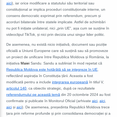
aici
), iar orice modificare a statutului său teritorial sau
constituțional ar implica proceduri constituționale interne, un
consens democratic exprimat prin referendum, precum și
acorduri bilaterale între statele implicate. Astfel de schimbări
nu pot fi inițiate unilateral
, nici „prin UE", așa cum se susține în
videoclipul TikTok, și nici prin decizia unui singur lider politic.
De asemenea,
nu există nicio inițiativă, document sau poziție
oficială a Uniunii Europene
care să susțină sau să promoveze
un proiect de unificare între Republica Moldova și România, la
inițiativa
Maiei
Sandu. Sandu a subliniat în mod repetat că
Republica Moldova este hotărâtă să se integreze în UE
,
reflectând aspirația în Constituția
țării. Aceasta a fost
modificată pentru a include
integrarea europeană
în titlul V,
articolul 140
, ca obiectiv strategic, după ce rezultatele
referendumului pe această temă
din 20 octombrie 2024 au fost
confirmate și publicate în Monitorul Oficial (arhivate
aici
,
aici
,
aici
și
aici
). De asemenea, președinta Republicii Moldova trece
țara prin reforme profunde și prin consolidarea democrației și a