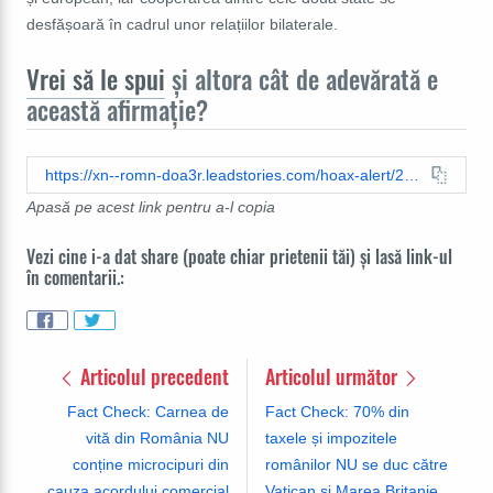
desfășoară în cadrul unor relațiilor bilaterale.
Vrei să le spui
și altora cât de adevărată e
această afirmație?
https://xn--romn-doa3r.leadstories.com/hoax-alert/2026/02/fact-check-maia-sandu-nu-propune-unirea-moldova-romania.html
Apasă pe acest link pentru a-l copia
Vezi cine i-a dat share (poate chiar prietenii tăi) și lasă link-ul
în comentarii.:
Articolul precedent
Articolul următor
Fact Check: Carnea de
Fact Check: 70% din
vită din România NU
taxele și impozitele
conține microcipuri din
românilor NU se duc către
cauza acordului comercial
Vatican și Marea Britanie