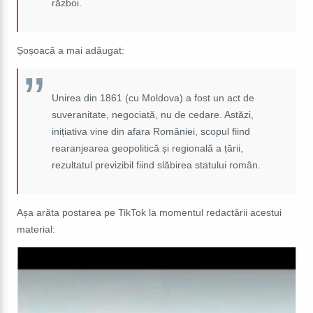
război.
Șoșoacă a mai adăugat:
Unirea din 1861 (cu Moldova) a fost un act de
suveranitate, negociată, nu de cedare. Astăzi,
inițiativa vine din afara României, scopul fiind
rearanjearea geopolitică și regională a țării,
rezultatul previzibil fiind slăbirea statului român.
Așa arăta postarea pe TikTok la momentul redactării acestui
material: