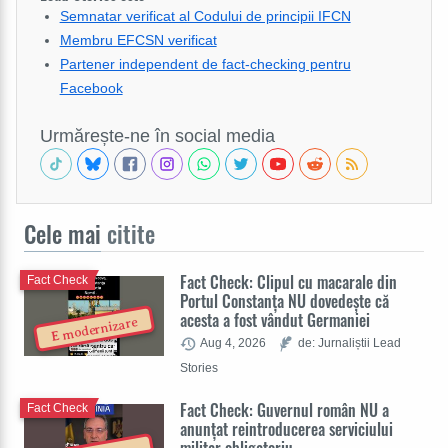
Semnatar verificat al Codului de principii IFCN
Membru EFCSN verificat
Partener independent de fact-checking pentru
Facebook
Urmărește-ne în social media
Cele mai
citite
Fact Check: Clipul cu macarale din
Fact Check
Portul Constanța NU dovedește că
acesta a fost vândut Germaniei
E modernizare
Aug 4, 2026
de: Jurnaliștii Lead
Stories
Fact Check: Guvernul român NU a
Fact Check
anunțat reintroducerea serviciului