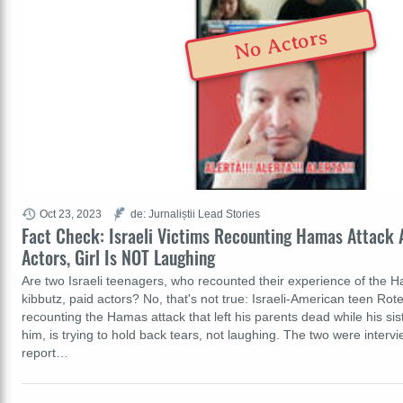
No Actors
Oct 23, 2023
de: Jurnaliștii Lead Stories
Fact Check: Israeli Victims Recounting Hamas Attack 
Actors, Girl Is NOT Laughing
Are two Israeli teenagers, who recounted their experience of the H
kibbutz, paid actors? No, that's not true: Israeli-American teen Ro
recounting the Hamas attack that left his parents dead while his sis
him, is trying to hold back tears, not laughing. The two were inter
report…