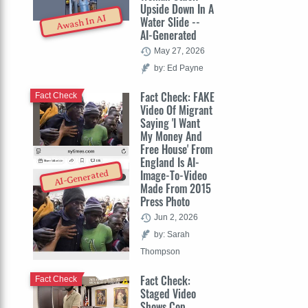
Upside Down In A
Awash In AI
Water Slide --
AI-Generated
May 27, 2026
by: Ed Payne
Fact Check: FAKE
Fact Check
Video Of Migrant
Saying 'I Want
My Money And
Free House' From
England Is AI-
Image-To-Video
AI-Generated
Made From 2015
Press Photo
Jun 2, 2026
by: Sarah
Thompson
Fact Check:
Fact Check
Staged Video
Shows Cop