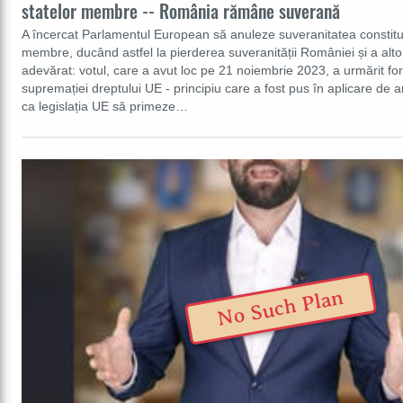
statelor membre -- România rămâne suverană
A încercat Parlamentul European să anuleze suveranitatea constituț
membre, ducând astfel la pierderea suveranității României și a alto
adevărat: votul, care a avut loc pe 21 noiembrie 2023, a urmărit for
supremației dreptului UE - principiu care a fost pus în aplicare de a
ca legislația UE să primeze…
No Such Plan