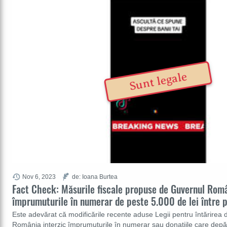
Sunt legale
Nov 6, 2023
de: Ioana Burtea
Fact Check: Măsurile fiscale propuse de Guvernul Româ
împrumuturile în numerar de peste 5.000 de lei între p
Este adevărat că modificările recente aduse Legii pentru întărirea di
România interzic împrumuturile în numerar sau donațiile care depăș