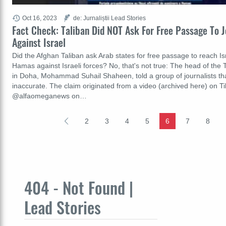
Oct 16, 2023
de: Jurnaliștii Lead Stories
Fact Check: Taliban Did NOT Ask For Free Passage To J
Against Israel
Did the Afghan Taliban ask Arab states for free passage to reach Is
Hamas against Israeli forces? No, that's not true: The head of the Tal
in Doha, Mohammad Suhail Shaheen, told a group of journalists th
inaccurate. The claim originated from a video (archived here) on T
@alfaomeganews on…
2
3
4
5
6
7
8
404 - Not Found |
Lead Stories