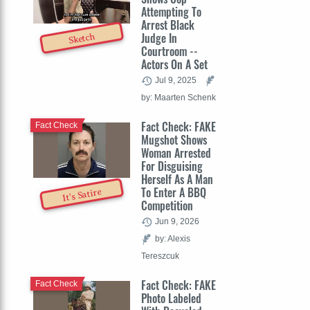
Attempting To
Arrest Black
Judge In
Sketch
Courtroom --
Actors On A Set
Jul 9, 2025
by: Maarten Schenk
Fact Check: FAKE
Fact Check
Mugshot Shows
Woman Arrested
For Disguising
Herself As A Man
To Enter A BBQ
It's Satire
Competition
Jun 9, 2026
by: Alexis
Tereszcuk
Fact Check: FAKE
Fact Check
Photo Labeled