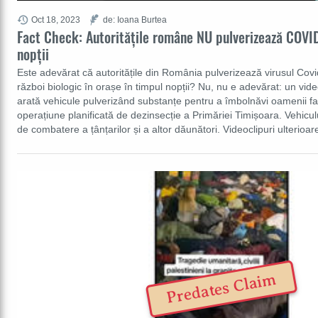
Oct 18, 2023
de: Ioana Burtea
Fact Check: Autoritățile române NU pulverizează COVID
nopții
Este adevărat că autoritățile din România pulverizează virusul Cov
război biologic în orașe în timpul nopții? Nu, nu e adevărat: un vide
arată vehicule pulverizând substanțe pentru a îmbolnăvi oamenii fa
operațiune planificată de dezinsecție a Primăriei Timișoara. Vehiculu
de combatere a țânțarilor și a altor dăunători. Videoclipuri ulterioa
Predates Claim