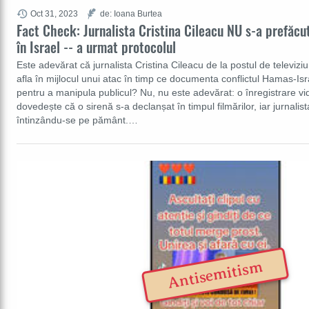
Oct 31, 2023
de: Ioana Burtea
Fact Check: Jurnalista Cristina Cileacu NU s-a prefăcut
în Israel -- a urmat protocolul
Este adevărat că jurnalista Cristina Cileacu de la postul de televiz
afla în mijlocul unui atac în timp ce documenta conflictul Hamas-Is
pentru a manipula publicul? Nu, nu este adevărat: o înregistrare v
dovedește că o sirenă s-a declanșat în timpul filmărilor, iar jurnalis
întinzându-se pe pământ.…
Antisemitism