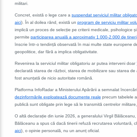
militari.
Concret, există o lege care a
suspendat
serviciul militar oblig
aici
). În al doilea rând, există
un
program de serviciu militar vo
implică un proces de selecție pe criterii medicale, psihologice ș
permite
participarea anuală a aproximativ 1.000-2.000 de tineri
înscrie într-o tendință observată în mai multe state europene de 
geopolitice, dar fără a implica obligativitate.
Revenirea la serviciul militar obligatoriu ar putea interveni doar
declarată starea de război, starea de mobilizare sau starea de as
fost anunțată de nicio autoritate română.
Platforma InfoRadar a Ministerului Apărării a semnalat încercăr
dezinformările exploatează documente reale
precum tabelele an
publică sunt obligate prin lege să le transmită centrelor militar
O altă declarație din iunie 2026, a generalului Virgil Bălăceanu, a
Bălăceanu a spus că dacă tinerii refuză recrutarea voluntară, cla
aici
), o opinie personală, nu un anunț oficial.