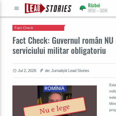
Război
🇷🇺 - 🇺🇦
CAUTĂ
Fact Check
Fact Check: Guvernul român NU 
serviciului militar obligatoriu
Jul 2, 2026
de: Jurnaliștii Lead Stories
Est
mili
est
Min
Nu e lege
prog