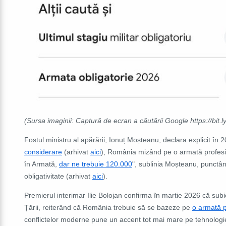
(Sursa imaginii: Captură de ecran a căutării Google https://bit
Fostul ministru al apărării, Ionuț Moșteanu, declara explicit în
considerare
(arhivat
aici
), România mizând pe o armată profesio
în Armată,
dar ne trebuie 120.000
", sublinia Moșteanu, punctând
obligativitate (arhivat
aici
).
Premierul interimar Ilie Bolojan confirma în martie 2026 că sub
Țării, reiterând că România trebuie să se bazeze pe
o armată p
conflictelor moderne pune un accent tot mai mare pe tehnologie