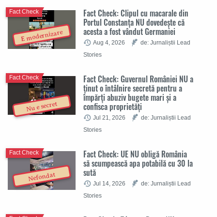
Fact Check: Clipul cu macarale din
Fact Check
Portul Constanța NU dovedește că
acesta a fost vândut Germaniei
E modernizare
Aug 4, 2026
de: Jurnaliștii Lead
Stories
Fact Check: Guvernul României NU a
Fact Check
ținut o întâlnire secretă pentru a
împărți abuziv bugete mari și a
Nu e secret
confisca proprietăți
Jul 21, 2026
de: Jurnaliștii Lead
Stories
Fact Check: UE NU obligă România
Fact Check
să scumpească apa potabilă cu 30 la
sută
Nefondat
Jul 14, 2026
de: Jurnaliștii Lead
Stories