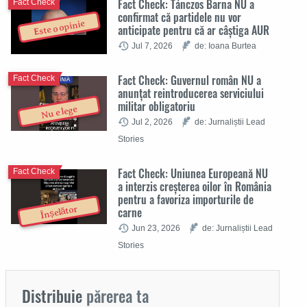
Fact Check: Tánczos Barna NU a
Fact Check
confirmat că partidele nu vor
Este o opinie
anticipate pentru că ar câștiga AUR
Jul 7, 2026
de: Ioana Burtea
Fact Check: Guvernul român NU a
Fact Check
anunțat reintroducerea serviciului
militar obligatoriu
Nu e lege
Jul 2, 2026
de: Jurnaliștii Lead
Stories
Fact Check: Uniunea Europeană NU
Fact Check
a interzis creșterea oilor în România
pentru a favoriza importurile de
Înșelător
carne
Jun 23, 2026
de: Jurnaliștii Lead
Stories
Distribuie
părerea ta