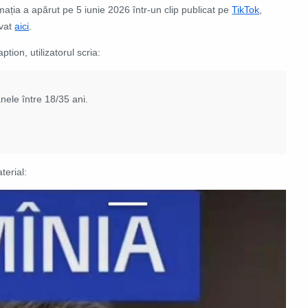
mația a apărut pe 5 iunie 2026 într-un clip publicat pe
TikTok
,
ivat
aici
.
aption, utilizatorul scria:
anele între 18/35 ani.
terial: