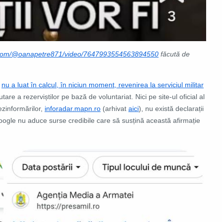
k.com/@oanapetre871/video/7647993554563894550
făcută de
ă
nu a luat în calcul, în niciun moment, revenirea la serviciul militar
utare a rezerviștilor pe bază de voluntariat. Nici pe site-ul oficial al
ezinformărilor,
inforadar.mapn.ro
(arhivat
aici
),
nu există declarații
ogle nu aduce surse credibile care să susțină această afirmație