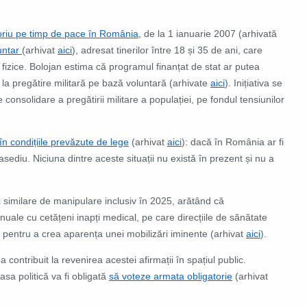
atoriu pe timp de pace în România
, de la 1 ianuarie 2007
(arhivată
luntar
(arhivat
aici
), adresat tinerilor între 18 și 35 de ani, care
i fizice. Bolojan estima că programul finanțat de stat ar putea
la pregătire militară pe bază voluntară (arhivate
aici
). Inițiativa se
consolidare a pregătirii militare a populației, pe fondul tensiunilor
în condițiile prevăzute de lege
(arhivat
aici
): dacă în România ar fi
ediu. Niciuna dintre aceste situații nu există în prezent și nu a
i similare de manipulare inclusiv în 2025, arătând că
uale cu cetățeni inapți medical, pe care direcțiile de sănătate
e, pentru a crea aparența unei mobilizări iminente (arhivat
aici
).
 contribuit la revenirea acestei afirmații în spațiul public.
sa politică va fi obligată
să voteze armata obligatorie
(arhivat