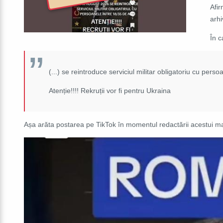
Afir
arh
În c
(...) se reintroduce serviciul militar obligatoriu cu perso
Atenție!!!! Rekruții vor fi pentru Ukraina
Așa arăta postarea pe TikTok în momentul redactării acestui ma