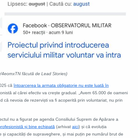
.ly/4eomxTN făcută de Lead Stories)
 2025 că
întoarcerea la armata obligatorie nu este luată în
nistă al cărei efectiv va crește gradual. „Avem 65.000 de oameni
 că nevoia de rezerviști va fi acoperită prin voluntariat, nu prin
iectul nu a figurat pe agenda Consiliului Suprem de Apărare a
rofesionistă și bine echipată
(arhivat
aici
) și că evoluția
 și capacități de supraveghere, și mai puțin pe numărul brut de