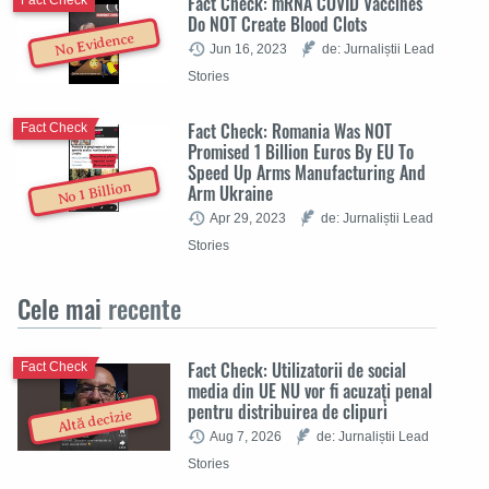
Fact Check: mRNA COVID Vaccines
Fact Check
Do NOT Create Blood Clots
No Evidence
Jun 16, 2023
de: Jurnaliștii Lead
Stories
Fact Check: Romania Was NOT
Fact Check
Promised 1 Billion Euros By EU To
Speed Up Arms Manufacturing And
No 1 Billion
Arm Ukraine
Apr 29, 2023
de: Jurnaliștii Lead
Stories
Cele mai
recente
Fact Check: Utilizatorii de social
Fact Check
media din UE NU vor fi acuzați penal
pentru distribuirea de clipuri
Altă decizie
Aug 7, 2026
de: Jurnaliștii Lead
Stories