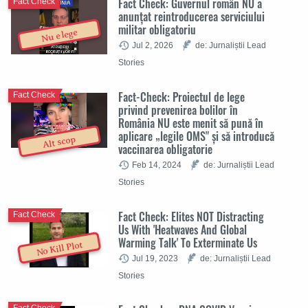
Fact Check: Guvernul român NU a
Fact Check
anunțat reintroducerea serviciului
militar obligatoriu
Nu e lege
Jul 2, 2026
de: Jurnaliștii Lead
Stories
Fact-Check: Proiectul de lege
Fact Check
privind prevenirea bolilor în
România NU este menit să pună în
aplicare „legile OMS" și să introducă
Alt scop
vaccinarea obligatorie
Feb 14, 2024
de: Jurnaliștii Lead
Stories
Fact Check: Elites NOT Distracting
Fact Check
Us With 'Heatwaves And Global
Warming Talk' To Exterminate Us
No Kill Plot
Jul 19, 2023
de: Jurnaliștii Lead
Stories