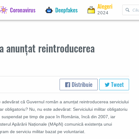
Alegeri
Coronavirus
Deepfakes
2024
a anunțat reintroducerea
Distribuie
Tweet
e adevărat că Guvernul român a anunțat reintroducerea serviciului
tar obligatoriu? Nu, nu este adevărat:
Serviciului militar obligatoriu
e suspendat pe timp de pace în România, încă din 2007, iar
isterul Apărării Naționale (MApN) comunică existența unui
ram de serviciu militar bazat pe voluntariat.