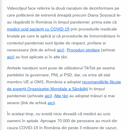
Videoclipul face referire la două narațiuni de dezinformare pe
care politicienii de extremă dreaptă precum Diana Șoșoacă le-
au răspândit în România în timpul pandemiei: prima este că
medicii ucid pacienți cu COVID-19
prin procedurile medicale
brutale pe care le aplică și că procedurile de înmormântare în
contextul pandemiei sunt lipsite de respect, profane și
nenecesare (link de arhivă
aici
).
Proceduri similare
(arhivat
aici
) au fost aplicate și în alte țări.
Ambele narațiuni sunt puse de utilizatorul TikTok pe seama
partidelor la guvernare, PNL și PSD, dar, ca orice alt stat
membru UE și OMS, România a adoptat
recomandările făcute
de experții Organizației Mondiale a Sănătății
în timpul
pandemiei (arhivate
aici
).
Alte țări
au adoptat măsuri și mai
severe (link de arhivă
aici
).
În același timp, nu există nicio dovadă că medicii au ucis
oameni în spitale. Aproape 70.000 de persoane au murit din
cauza COVID-19 în România din peste 3 milioane de cazuri,