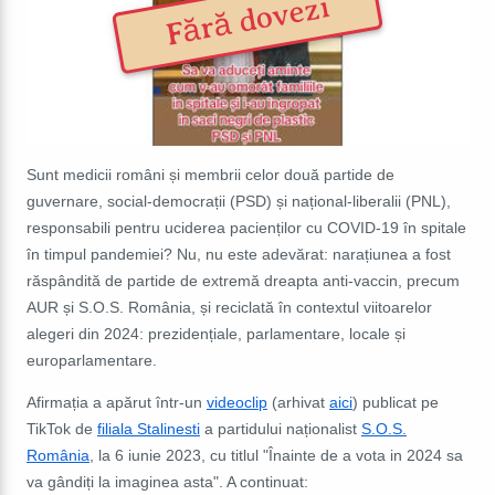
Fără dovezi
Sunt medicii români și membrii celor două partide de
guvernare, social-democrații (PSD) și național-liberalii (PNL),
responsabili pentru uciderea pacienților cu COVID-19 în spitale
în timpul pandemiei? Nu, nu este adevărat: narațiunea a fost
răspândită de partide de extremă dreapta anti-vaccin, precum
AUR și S.O.S. România, și reciclată în contextul viitoarelor
alegeri din 2024: prezidențiale, parlamentare, locale și
europarlamentare.
Afirmația a apărut într-un
videoclip
(arhivat
aici
) publicat pe
TikTok de
filiala Stalinesti
a partidului naționalist
S.O.S.
România
, la 6 iunie 2023, cu titlul "Înainte de a vota in 2024 sa
va gândiți la imaginea asta". A continuat: