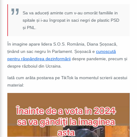
Sa va aduceți aminte cum v-au omorât familiile in
spitale și i-au îngropat in saci negri de plastic PSD
și PNL.
În imagine apare lidera S.O.S. România, Diana Șoșoacă,
ținând un sac negru în Parlament. Șoșoacă e
cunoscută
pentru răspândirea dezinformării
despre pandemie, precum și
despre războiul din Ucraina.
Iată cum arăta postarea pe TikTok la momentul scrierii acestui
material: