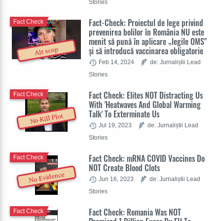
Stories
Fact-Check: Proiectul de lege privind
Fact Check
prevenirea bolilor în România NU este
menit să pună în aplicare „legile OMS"
și să introducă vaccinarea obligatorie
Alt scop
Feb 14, 2024
de: Jurnaliștii Lead
Stories
Fact Check: Elites NOT Distracting Us
Fact Check
With 'Heatwaves And Global Warming
Talk' To Exterminate Us
No Kill Plot
Jul 19, 2023
de: Jurnaliștii Lead
Stories
Fact Check: mRNA COVID Vaccines Do
Fact Check
NOT Create Blood Clots
No Evidence
Jun 16, 2023
de: Jurnaliștii Lead
Stories
Fact Check: Romania Was NOT
Fact Check