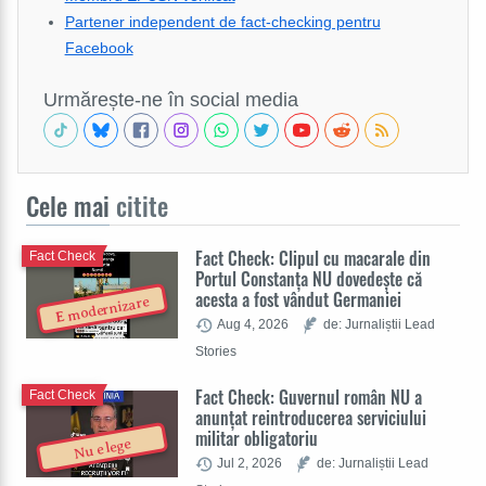
Partener independent de fact-checking pentru
Facebook
Urmărește-ne în social media
Cele mai
citite
Fact Check: Clipul cu macarale din
Fact Check
Portul Constanța NU dovedește că
acesta a fost vândut Germaniei
E modernizare
Aug 4, 2026
de: Jurnaliștii Lead
Stories
Fact Check: Guvernul român NU a
Fact Check
anunțat reintroducerea serviciului
militar obligatoriu
Nu e lege
Jul 2, 2026
de: Jurnaliștii Lead