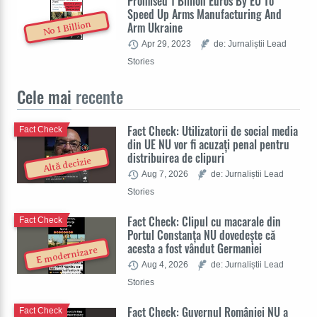
Promised 1 Billion Euros By EU To
Speed Up Arms Manufacturing And
No 1 Billion
Arm Ukraine
Apr 29, 2023
de: Jurnaliștii Lead
Stories
Cele mai
recente
Fact Check: Utilizatorii de social media
Fact Check
din UE NU vor fi acuzați penal pentru
distribuirea de clipuri
Altă decizie
Aug 7, 2026
de: Jurnaliștii Lead
Stories
Fact Check: Clipul cu macarale din
Fact Check
Portul Constanța NU dovedește că
acesta a fost vândut Germaniei
E modernizare
Aug 4, 2026
de: Jurnaliștii Lead
Stories
Fact Check: Guvernul României NU a
Fact Check