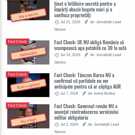
ținut o întâlnire secretă pentru a
împărți abuziv bugete mari și a
Nu e secret
confisca proprietăți
Jul 21, 2026
de: Jurnaliștii Lead
Stories
Fact Check: UE NU obligă România să
Fact Check
scumpească apa potabilă cu 30 la sută
Nefondat
Jul 14, 2026
de: Jurnaliștii Lead
Stories
Fact Check: Tánczos Barna NU a
Fact Check
confirmat că partidele nu vor
Este o opinie
anticipate pentru că ar câștiga AUR
Jul 7, 2026
de: Ioana Burtea
Fact Check: Guvernul român NU a
Fact Check
anunțat reintroducerea serviciului
militar obligatoriu
Nu e lege
Jul 2, 2026
de: Jurnaliștii Lead
Stories