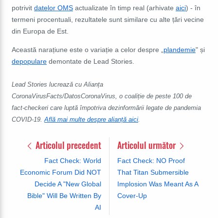
potrivit
datelor OMS
actualizate în timp real (arhivate
aici
) - în
termeni procentuali, rezultatele sunt similare cu alte țări vecine
din Europa de Est.
Această narațiune este o variație a celor despre „
plandemie
" și
depopulare
demontate de Lead Stories.
Lead Stories lucrează cu Alianța
CoronaVirusFacts/DatosCoronaVirus, o coaliție de peste 100 de
fact-checkeri care luptă împotriva dezinformării legate de pandemia
COVID-19.
Află mai multe despre alianță aici
.
Articolul precedent
Articolul următor
Fact Check: World
Fact Check: NO Proof
Economic Forum Did NOT
That Titan Submersible
Decide A "New Global
Implosion Was Meant As A
Bible" Will Be Written By
Cover-Up
AI