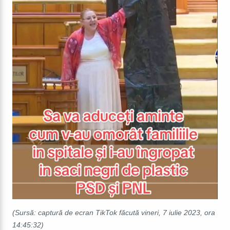
(Sursă: captură de ecran TikTok făcută vineri, 7 iulie 2023, ora
14:45:32)