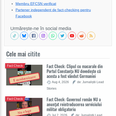
Membru EFCSN verificat
Partener independent de fact-checking pentru
Facebook
Urmărește-ne în social media
Cele mai
citite
Fact Check: Clipul cu macarale din
Fact Check
Portul Constanța NU dovedește că
acesta a fost vândut Germaniei
E modernizare
Aug 4, 2026
de: Jurnaliștii Lead
Stories
Fact Check: Guvernul român NU a
Fact Check
anunțat reintroducerea serviciului
militar obligatoriu
Nu e lege
Jul 2, 2026
de: Jurnaliștii Lead