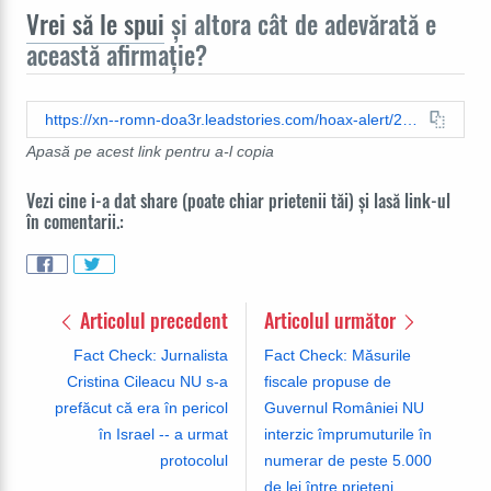
Vrei să le spui
și altora cât de adevărată e
această afirmație?
https://xn--romn-doa3r.leadstories.com/hoax-alert/2023/11/fact-check-government-did-not-pass-law-limiting-private-property-rights .html
Apasă pe acest link pentru a-l copia
Vezi cine i-a dat share (poate chiar prietenii tăi) și lasă link-ul
în comentarii.:
Articolul precedent
Articolul următor
Fact Check: Jurnalista
Fact Check: Măsurile
Cristina Cileacu NU s-a
fiscale propuse de
prefăcut că era în pericol
Guvernul României NU
în Israel -- a urmat
interzic împrumuturile în
protocolul
numerar de peste 5.000
de lei între prieteni