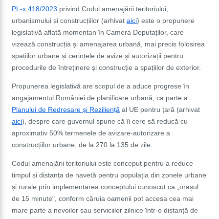
PL-x 418/2023
privind Codul amenajării teritoriului,
urbanismului și construcțiilor (arhivat
aici
) este o propunere
legislativă aflată momentan în Camera Deputaților, care
vizează construcția și amenajarea urbană, mai precis folosirea
spațiilor urbane și cerințele de avize și autorizații pentru
procedurile de întreținere și construcție a spațiilor de exterior.
Propunerea legislativă are scopul de a aduce progrese în
angajamentul României de planificare urbană, ca parte a
Planului de Redresare și Reziliență
al UE pentru țară (arhivat
aici
), despre care guvernul spune că îi cere să reducă cu
aproximativ 50% termenele de avizare-autorizare a
construcțiilor urbane, de la 270 la 135 de zile.
Codul amenajării teritoriului este conceput pentru a reduce
timpul și distanța de navetă pentru populația din zonele urbane
și rurale prin implementarea conceptului cunoscut ca „orașul
de 15 minute", conform căruia oamenii pot accesa cea mai
mare parte a nevoilor sau serviciilor zilnice într-o distanță de