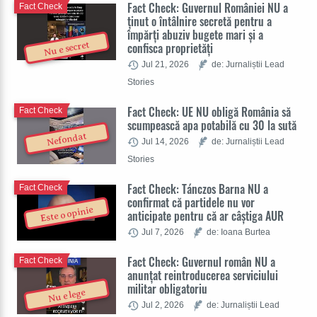
Fact Check: Guvernul României NU a
Fact Check
ținut o întâlnire secretă pentru a
împărți abuziv bugete mari și a
Nu e secret
confisca proprietăți
Jul 21, 2026
de: Jurnaliștii Lead
Stories
Fact Check: UE NU obligă România să
Fact Check
scumpească apa potabilă cu 30 la sută
Nefondat
Jul 14, 2026
de: Jurnaliștii Lead
Stories
Fact Check: Tánczos Barna NU a
Fact Check
confirmat că partidele nu vor
Este o opinie
anticipate pentru că ar câștiga AUR
Jul 7, 2026
de: Ioana Burtea
Fact Check: Guvernul român NU a
Fact Check
anunțat reintroducerea serviciului
militar obligatoriu
Nu e lege
Jul 2, 2026
de: Jurnaliștii Lead