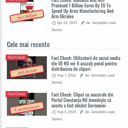
Fact Check: Romania Was NOT
Promised 1 Billion Euros By EU To
Speed Up Arms Manufacturing And
No 1 Billion
Arm Ukraine
Apr 29, 2023
de: Jurnaliștii Lead
Stories
Cele mai
recente
Fact Check: Utilizatorii de social media
Fact Check
din UE NU vor fi acuzați penal pentru
distribuirea de clipuri
Altă decizie
Aug 7, 2026
de: Jurnaliștii Lead
Stories
Fact Check: Clipul cu macarale din
Fact Check
Portul Constanța NU dovedește că
acesta a fost vândut Germaniei
E modernizare
Aug 4, 2026
de: Jurnaliștii Lead
Stories