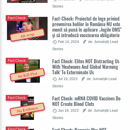
Stories
Fact-Check: Proiectul de lege privind
Fact Check
prevenirea bolilor în România NU este
menit să pună în aplicare „legile OMS"
și să introducă vaccinarea obligatorie
Alt scop
Feb 14, 2024
de: Jurnaliștii Lead
Stories
Fact Check: Elites NOT Distracting Us
Fact Check
With 'Heatwaves And Global Warming
Talk' To Exterminate Us
No Kill Plot
Jul 19, 2023
de: Jurnaliștii Lead
Stories
Fact Check: mRNA COVID Vaccines Do
Fact Check
NOT Create Blood Clots
No Evidence
Jun 16, 2023
de: Jurnaliștii Lead
Stories
Fact Check