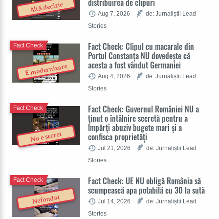
distribuirea de clipuri
Altă decizie
Aug 7, 2026
de: Jurnaliștii Lead
Stories
Fact Check: Clipul cu macarale din
Fact Check
Portul Constanța NU dovedește că
acesta a fost vândut Germaniei
E modernizare
Aug 4, 2026
de: Jurnaliștii Lead
Stories
Fact Check: Guvernul României NU a
Fact Check
ținut o întâlnire secretă pentru a
împărți abuziv bugete mari și a
Nu e secret
confisca proprietăți
Jul 21, 2026
de: Jurnaliștii Lead
Stories
Fact Check: UE NU obligă România să
Fact Check
scumpească apa potabilă cu 30 la sută
Nefondat
Jul 14, 2026
de: Jurnaliștii Lead
Stories