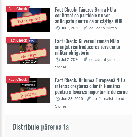
Fact Check: Tánczos Barna NU a
Fact Check
confirmat că partidele nu vor
Este o opinie
anticipate pentru că ar câștiga AUR
Jul 7, 2026
de: Ioana Burtea
Fact Check: Guvernul român NU a
Fact Check
anunțat reintroducerea serviciului
militar obligatoriu
Nu e lege
Jul 2, 2026
de: Jurnaliștii Lead
Stories
Fact Check: Uniunea Europeană NU a
Fact Check
interzis creșterea oilor în România
pentru a favoriza importurile de carne
Înșelător
Jun 23, 2026
de: Jurnaliștii Lead
Stories
Distribuie
părerea ta