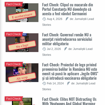
Fact Check: Clipul cu macarale din
Fact Check
Portul Constanța NU dovedește că
acesta a fost vândut Germaniei
E modernizare
Aug 4, 2026
de: Jurnaliștii Lead
Stories
Fact Check: Guvernul român NU a
Fact Check
anunțat reintroducerea serviciului
militar obligatoriu
Nu e lege
Jul 2, 2026
de: Jurnaliștii Lead
Stories
Fact-Check: Proiectul de lege privind
Fact Check
prevenirea bolilor în România NU este
menit să pună în aplicare „legile OMS"
și să introducă vaccinarea obligatorie
Alt scop
Feb 14, 2024
de: Jurnaliștii Lead
Stories
Fact Check: Elites NOT Distracting Us
Fact Check
With 'Heatwaves And Global Warming