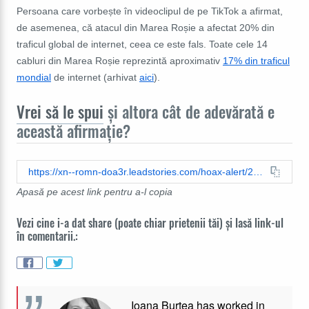
Persoana care vorbește în videoclipul de pe TikTok a afirmat,
de asemenea, că atacul din Marea Roșie a afectat 20% din
traficul global de internet, ceea ce este fals. Toate cele 14
cabluri din Marea Roșie reprezintă aproximativ
17% din traficul
mondial
de internet (arhivat
aici
).
Vrei să le spui
și altora cât de adevărată e
această afirmație?
https://xn--romn-doa3r.leadstories.com/hoax-alert/2024/03/fact-check-no-proof-houthis-attack-in-red-sea-caused-metas-global-outage-on-march-5-2024.html
Apasă pe acest link pentru a-l copia
Vezi cine i-a dat share (poate chiar prietenii tăi) și lasă link-ul
în comentarii.:
Ioana Burtea has worked in