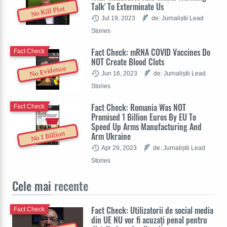
Talk' To Exterminate Us
No Kill Plot
Jul 19, 2023
de: Jurnaliștii Lead
Stories
Fact Check: mRNA COVID Vaccines Do
Fact Check
NOT Create Blood Clots
No Evidence
Jun 16, 2023
de: Jurnaliștii Lead
Stories
Fact Check: Romania Was NOT
Fact Check
Promised 1 Billion Euros By EU To
Speed Up Arms Manufacturing And
No 1 Billion
Arm Ukraine
Apr 29, 2023
de: Jurnaliștii Lead
Stories
Cele mai
recente
Fact Check: Utilizatorii de social media
Fact Check
din UE NU vor fi acuzați penal pentru