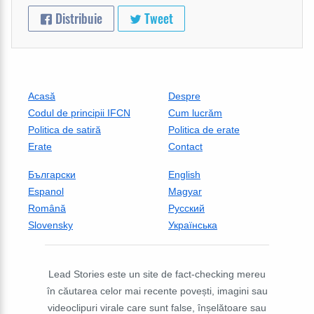
Distribuie
Tweet
Acasă
Despre
Codul de principii IFCN
Cum lucrăm
Politica de satiră
Politica de erate
Erate
Contact
Български
English
Espanol
Magyar
Română
Русский
Slovensky
Українська
Lead Stories este un site de fact-checking mereu
în căutarea celor mai recente povești, imagini sau
videoclipuri virale care sunt false, înșelătoare sau