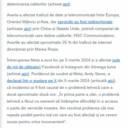
deteriorarea cablurilor (arhivat
aici
).
Avaria a afectat traficul de date și telecomunicații între Europa,
Orientul Mijlociu și Asia, dar
serviciile au fost redirecționate
(arhivate
aici
) prin China și Statele Unite, potrivit companiei de
telecomunicații care deține cablurile, HGC Communications.
Avariile au afectat aproximativ 25 % din traficul de internet
direcționat prin Marea Roșie.
Întreruperea Meta a avut loc pe 5 martie 2024 și a afectat
sute
de mii de utilizatori
Facebook și Instagram din întreaga lume
(arhivat
aici
). Purtătorul de cuvânt al Meta, Andy Stone, a
declarat într-o postare pe X
din 5 martie 2024 (arhivată
aici
),
că incidentul ar fi fost cauzat de o problemă tehnică care a
durat aproximativ două ore: „În prima parte a zilei, o problemă
tehnică a făcut ca oamenii să întâmpine dificultăți în a accesa
o parte din serviciile noastre. Am rezolvat problema cât mai
repede posibil pentru toți cei care au fost afectați și ne cerem
scuze pentru orice inconvenient".