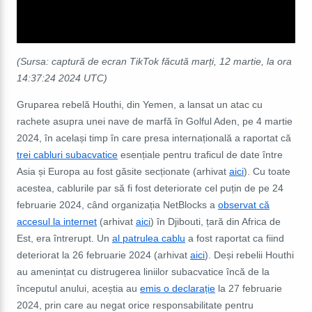
(Sursa: captură de ecran TikTok făcută marți, 12 martie, la ora
14:37:24 2024 UTC)
Gruparea rebelă Houthi, din Yemen, a lansat un atac cu
rachete asupra unei nave de marfă în Golful Aden, pe 4 martie
2024, în același timp în care presa internațională a raportat că
trei cabluri subacvatice
esențiale pentru traficul de date între
Asia și Europa au fost găsite secționate (arhivat
aici
). Cu toate
acestea, cablurile par să fi fost deteriorate cel puțin de pe 24
februarie 2024, când organizația NetBlocks a
observat că
accesul la internet
(arhivat
aici
) în Djibouti, țară din Africa de
Est, era întrerupt. Un
al patrulea cablu
a fost raportat ca fiind
deteriorat la 26 februarie 2024 (arhivat
aici
). Deși rebelii Houthi
au amenințat cu distrugerea liniilor subacvatice încă de la
începutul anului, aceștia au
emis o declarație
la 27 februarie
2024, prin care au negat orice responsabilitate pentru