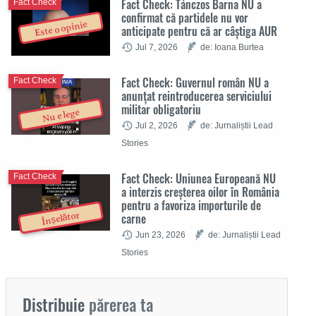
Fact Check: Tánczos Barna NU a
Fact Check
confirmat că partidele nu vor
Este o opinie
anticipate pentru că ar câștiga AUR
Jul 7, 2026
de: Ioana Burtea
Fact Check: Guvernul român NU a
Fact Check
anunțat reintroducerea serviciului
militar obligatoriu
Nu e lege
Jul 2, 2026
de: Jurnaliștii Lead
Stories
Fact Check: Uniunea Europeană NU
Fact Check
a interzis creșterea oilor în România
pentru a favoriza importurile de
Înșelător
carne
Jun 23, 2026
de: Jurnaliștii Lead
Stories
Distribuie
părerea ta