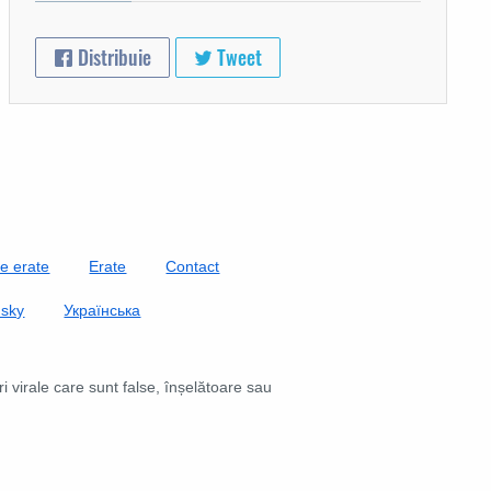
Distribuie
Tweet
de erate
Erate
Contact
nsky
Українська
 virale care sunt false, înșelătoare sau