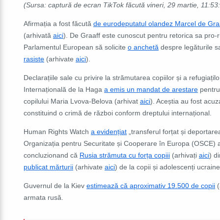
(Sursa: captură de ecran TikTok făcută vineri, 29 martie, 11:5
Afirmația a fost făcută
de eurodeputatul olandez Marcel de Gra
(arhivată
aici
). De Graaff este cunoscut pentru retorica sa pro-ru
Parlamentul European să solicite
o anchetă
despre legăturile s
rasiste
(arhivate
aici
).
Declarațiile sale cu privire la strămutarea copiilor și a refugia
Internațională de la Haga
a emis un mandat de arestare
pentru 
copilului Maria Lvova-Belova (arhivat
aici
). Aceștia au fost acuz
constituind o crimă de război conform dreptului internațional.
Human Rights Watch
a evidențiat
„transferul forțat și deportare
Organizația pentru Securitate și Cooperare în Europa (OSCE) 
concluzionand că
Rusia strămuta cu forța copiii
(arhivați
aici
) d
publicat mărturii
(arhivate
aici
) de la copii și adolescenți ucraine
Guvernul de la Kiev
estimează că aproximativ 19.500 de copii
(
armata rusă.