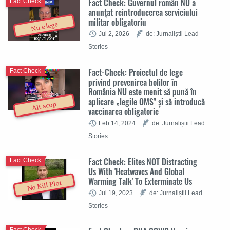
Fact Check: Guvernul român NU a
Fact Check
anunțat reintroducerea serviciului
militar obligatoriu
Nu e lege
Jul 2, 2026
de: Jurnaliștii Lead
Stories
Fact-Check: Proiectul de lege
Fact Check
privind prevenirea bolilor în
România NU este menit să pună în
aplicare „legile OMS" și să introducă
Alt scop
vaccinarea obligatorie
Feb 14, 2024
de: Jurnaliștii Lead
Stories
Fact Check: Elites NOT Distracting
Fact Check
Us With 'Heatwaves And Global
Warming Talk' To Exterminate Us
No Kill Plot
Jul 19, 2023
de: Jurnaliștii Lead
Stories