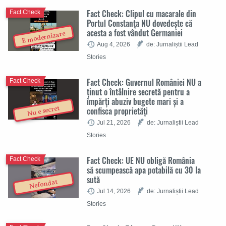
Fact Check: Clipul cu macarale din
Fact Check
Portul Constanța NU dovedește că
acesta a fost vândut Germaniei
E modernizare
Aug 4, 2026
de: Jurnaliștii Lead
Stories
Fact Check: Guvernul României NU a
Fact Check
ținut o întâlnire secretă pentru a
împărți abuziv bugete mari și a
Nu e secret
confisca proprietăți
Jul 21, 2026
de: Jurnaliștii Lead
Stories
Fact Check: UE NU obligă România
Fact Check
să scumpească apa potabilă cu 30 la
sută
Nefondat
Jul 14, 2026
de: Jurnaliștii Lead
Stories