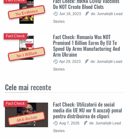
Fact Check: mRNA COVID Vaccines
Fact Check
Do NOT Create Blood Clots
No Evidence
Jun 16, 2023
de: Jurnaliștii Lead
Stories
Fact Check: Romania Was NOT
Fact Check
Promised 1 Billion Euros By EU To
Speed Up Arms Manufacturing And
No 1 Billion
Arm Ukraine
Apr 29, 2023
de: Jurnaliștii Lead
Stories
Cele mai
recente
Fact Check: Utilizatorii de social
Fact Check
media din UE NU vor fi acuzați penal
pentru distribuirea de clipuri
Altă decizie
Aug 7, 2026
de: Jurnaliștii Lead
Stories