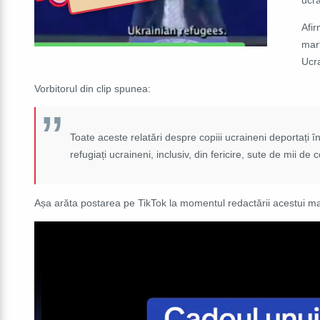
Afir
mar
Ucra
Vorbitorul din clip spunea:
Toate aceste relatări despre copiii ucraineni deportați
refugiați ucraineni, inclusiv, din fericire, sute de mii d
Așa arăta postarea pe TikTok la momentul redactării acestui mat