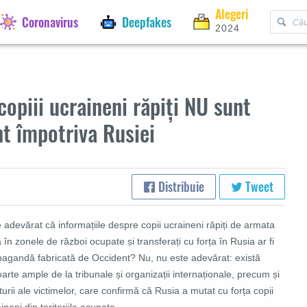
Alegeri
Coronavirus
Deepfakes
2024
copiii ucraineni răpiți NU sunt
t împotriva Rusiei
Distribuie
Tweet
 adevărat că informațiile despre copii ucraineni răpiți de armata
 în zonele de război ocupate și transferați cu forța în Rusia ar fi
pagandă fabricată de Occident? Nu, nu este adevărat: există
arte ample de la tribunale și organizații internaționale, precum și
urii ale victimelor, care confirmă că Rusia a mutat cu forța copii
ineni din teritoriile ocupate.