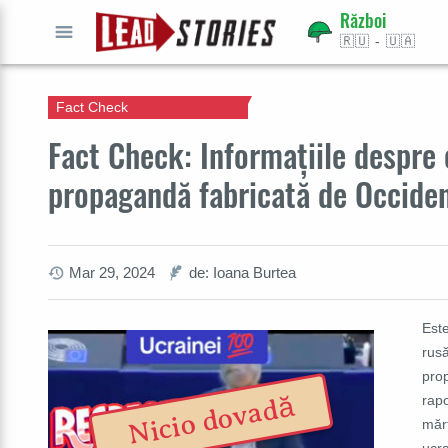
Război
🇷🇺 - 🇺🇦
CAUTĂ
Fact Check
Fact Check: Informațiile despre 
propagandă fabricată de Occiden
Mar 29, 2024
de: Ioana Burtea
Este
rusă
pro
Nicio dovadă
rapo
mărt
ucra