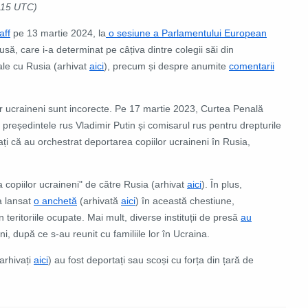
3:15 UTC)
aff
pe 13 martie 2024, la
o sesiune a Parlamentului European
să, care i-a determinat pe câțiva dintre colegii săi din
ale cu Rusia (arhivat
aici
), precum și despre anumite
comentarii
ților ucraineni sunt incorecte. Pe 17 martie 2023, Curtea Penală
președintele rus Vladimir Putin și comisarul rus pentru drepturile
ați că au orchestrat deportarea copiilor ucraineni în Rusia,
a copiilor ucraineni" de către Rusia (arhivat
aici
). În plus,
a lansat
o anchetă
(arhivată
aici
) în această chestiune,
in teritoriile ocupate. Mai mult, diverse instituții de presă
au
ni, după ce s-au reunit cu familiile lor în Ucraina.
arhivați
aici
) au fost deportați sau scoși cu forța din țară de