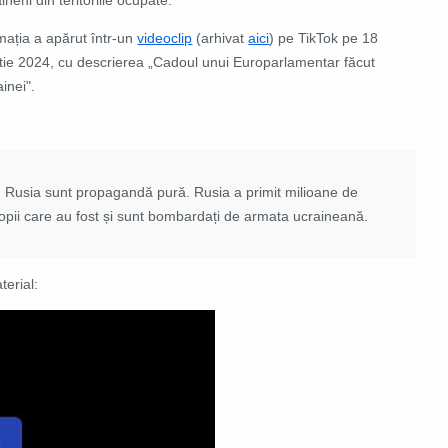
mația a apărut într-un
videoclip
(arhivat
aici
) pe TikTok pe 18
tie 2024, cu descrierea „Cadoul unui Europarlamentar făcut
inei".
 în Rusia sunt propagandă pură. Rusia a primit milioane de
e copii care au fost și sunt bombardați de armata ucraineană.
erial: