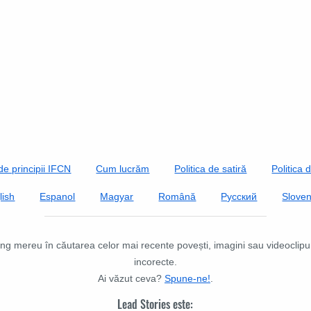
de principii IFCN
Cum lucrăm
Politica de satiră
Politica 
lish
Espanol
Magyar
Română
Русский
Slove
ing mereu în căutarea celor mai recente povești, imagini sau videoclipuri
incorecte.
Ai văzut ceva?
Spune-ne!
.
Lead Stories este: