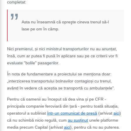
completat:
Asta nu înseamnă că opreşte cineva trenul să-l
lase pe om în câmp.
Nici premierul, și nici ministrul transporturilor nu au anunțat,
însă, cum ar putea fi pusă în aplicare sau pe ce criterii vor fi
evaluate
"
bolile" pasagerilor.
În nota de fundamentare a proiectului se menționa doar:
„interzicerea transportului bolnavilor contagioși cu trenul,
având în vedere că aceștia se transportă cu ambulanțele".
Pentru că oamenii au început să dea vina și pe CFR -
principala companie feroviară din țară - pentru toată situația,
operatorul a subliniat
într-un comunicat de presă
(arhivat
aici
)
că nu schimbă nicio regulă, cum
au susținut
unele platforme
media precum Capital (arhivat
aici
), pentru că nu au puterea.