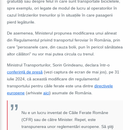
gratuități sau despre felul în care sunt transportate bicicletele,
spre exemplu, ori legate de modul de lucru al operatorilor în
cazul întârzierilor trenurilor și în situațiile în care pasagerii
pierd legăturile.
De asemene
a, Ministerul propunea modificarea unui alineat
din Regulamentul privind transportul feroviar în România, prin
care "persoanele care, din cauza bolii, pun în pericol sănătatea
altor călători" nu vor mai putea circula cu trenul.
Ministrul Transporturilor, Sorin Grindeanu, declara într-o
conferință de presă
(vezi captura de ecran de mai jos), pe 31
iulie 2024, că această modificare din regulamentul
transportului pentru căile ferate este una dintre
directivele
europene
(arhivate
aici
) asumate de România.
Nu e un lucru inventat de Căile Ferate Române
(CFR) sau de către Minister. Repet, este
transpunerea unor reglementări europene.
Să ştiţi