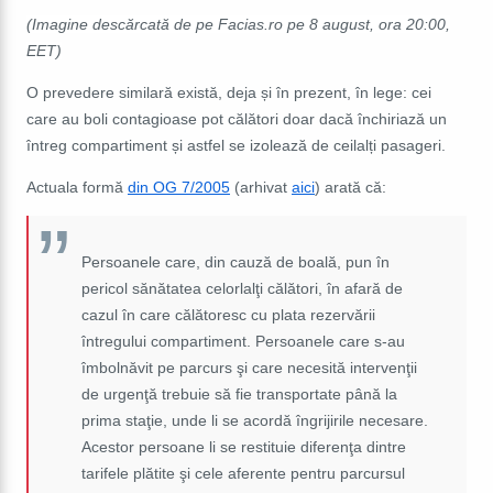
(Imagine descărcată de pe Facias.ro pe 8 august, ora 20:00,
EET)
O prevedere similară există, deja și în prezent, în lege: cei
care au boli contagioase pot călători doar dacă închiriază un
întreg compartiment și astfel se izolează de ceilalți pasageri.
Actuala formă
din OG 7/2005
(arhivat
aici
) arată că:
Persoanele care, din cauză de boală, pun în
pericol sănătatea celorlalţi călători,
în afară de
cazul în care călătoresc cu plata rezervării
întregului compartiment
. Persoanele care s-au
îmbolnăvit pe parcurs şi care necesită intervenţii
de urgenţă trebuie să fie transportate până la
prima staţie, unde li se acordă îngrijirile necesare.
Acestor persoane li se restituie diferenţa dintre
tarifele plătite şi cele aferente pentru parcursul