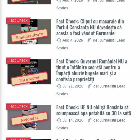
Aug 7, 2026
de: Jurnaliștii Lead
Stories
Fact Check: Clipul cu macarale din
Fact Check
Portul Constanța NU dovedește că
acesta a fost vândut Germaniei
E modernizare
Aug 4, 2026
de: Jurnaliștii Lead
Stories
Fact Check: Guvernul României NU a
Fact Check
ținut o întâlnire secretă pentru a
împărți abuziv bugete mari și a
Nu e secret
confisca proprietăți
Jul 21, 2026
de: Jurnaliștii Lead
Stories
Fact Check: UE NU obligă România să
Fact Check
scumpească apa potabilă cu 30 la sută
Nefondat
Jul 14, 2026
de: Jurnaliștii Lead
Stories