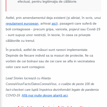
efectuat, pentru legitimaţia de călătorie.
Astfel, prin amendamentul deja existent (și aliniat, în scris, unui
regulament european
, arhivat
aici
), pasagerii care suferă de
boli contagioase - precum gripa, varicela, pojarul sau Covid-19
- sunt supuși unor restricții, în teorie, în ceea ce privește
călătoriile cu trenul.
În practică, astfel de măsuri sunt rareori implementate.
Depinde de fiecare individ sa ia masuri de protectie, fie ca
vorbim de cei bolnavi sau de cei care se afla in vecinatatea
celor care sunt contagiosi.
Lead Stories lucrează cu Alianța
CoronaVirusFacts/DatosCoronaVirus, o coaliție de peste 100 de
fact-checkeri care luptă împotriva dezinformării legate de pandemia
COVID-19.
Află mai multe despre alianță aici
.