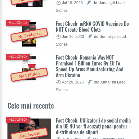
Jul 19, 2023
de: Jurnaliștii Lead
Stories
Fact Check: mRNA COVID Vaccines Do
Fact Check
NOT Create Blood Clots
No Evidence
Jun 16, 2023
de: Jurnaliștii Lead
Stories
Fact Check: Romania Was NOT
Fact Check
Promised 1 Billion Euros By EU To
Speed Up Arms Manufacturing And
No 1 Billion
Arm Ukraine
Apr 29, 2023
de: Jurnaliștii Lead
Stories
Cele mai
recente
Fact Check: Utilizatorii de social media
Fact Check
din UE NU vor fi acuzați penal pentru
distribuirea de clipuri
Altă decizie