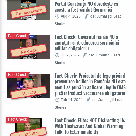
Portul Constanța NU dovedește că
acesta a fost vândut Germaniei
E modernizare
Aug 4, 2026
de: Jurnaliștii Lead
Stories
Fact Check: Guvernul român NU a
Fact Check
anunțat reintroducerea serviciului
militar obligatoriu
Nu e lege
Jul 2, 2026
de: Jurnaliștii Lead
Stories
Fact-Check: Proiectul de lege privind
Fact Check
prevenirea bolilor în România NU este
menit să pună în aplicare „legile OMS"
și să introducă vaccinarea obligatorie
Alt scop
Feb 14, 2024
de: Jurnaliștii Lead
Stories
Fact Check: Elites NOT Distracting Us
Fact Check
With 'Heatwaves And Global Warming
Talk' To Exterminate Us
No Kill Plot