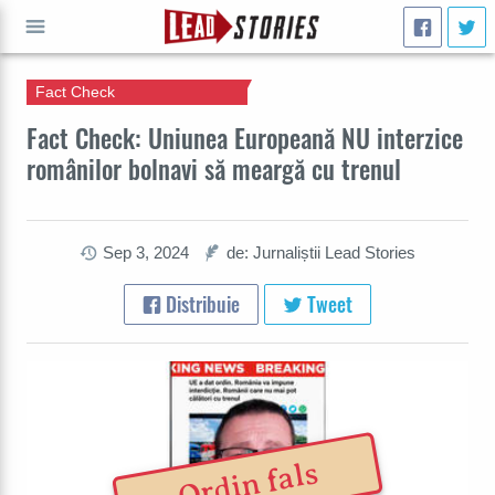
Fact Check
CAUTĂ
Fact Check: Uniunea Europeană NU interzice
românilor bolnavi să meargă cu trenul
Sep 3, 2024
de: Jurnaliștii Lead Stories
Distribuie
Tweet
Ordin fals