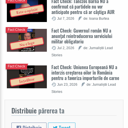
Fact Check: Tánczos Barna NU a
Fact Check
confirmat că partidele nu vor
Este o opinie
anticipate pentru că ar câștiga AUR
Jul 7, 2026
de: Ioana Burtea
Fact Check: Guvernul român NU a
Fact Check
anunțat reintroducerea serviciului
militar obligatoriu
Nu e lege
Jul 2, 2026
de: Jurnaliștii Lead
Stories
Fact Check: Uniunea Europeană NU a
Fact Check
interzis creșterea oilor în România
pentru a favoriza importurile de carne
Înșelător
Jun 23, 2026
de: Jurnaliștii Lead
Stories
Distribuie
părerea ta
Distribuie
Tweet