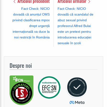
Articolul precedent
Articolul următor
Fact Check: NICIO
Fact Check: NICIO
dovadă că anunțul OMS
dovadă că scandalul de
privind clasificarea mpox
abuz sexual privind
drept urgență
profesorul Alfred Bulai
internațională va duce la
este un pretext pentru
noi restricții în România
introducerea educației
sexuale în școli
Despre
noi