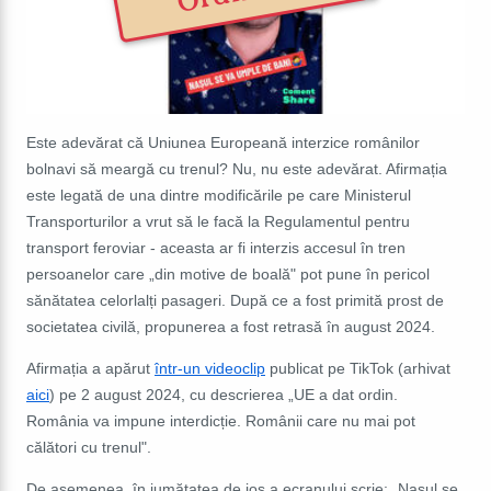
Este adevărat că Uniunea Europeană interzice românilor
bolnavi să meargă cu trenul? Nu, nu este adevărat. Afirmația
este legată de una dintre modificările pe care Ministerul
Transporturilor a vrut să le facă la Regulamentul pentru
transport feroviar - aceasta ar fi interzis accesul în tren
persoanelor care „din motive de boală" pot pune în pericol
sănătatea celorlalți pasageri. După ce a fost primită prost de
societatea civilă, propunerea a fost retrasă în august 2024.
Afirmația a apărut
într-un videoclip
publicat pe TikTok (arhivat
aici
) pe 2 august 2024, cu descrierea „UE a dat ordin.
România va impune interdicție. Românii care nu mai pot
călători cu trenul".
De asemenea, în jumătatea de jos a ecranului scrie: „Nașul se