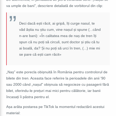
va umple de bani", descriere detaliată de vorbitorul din clip:
Deci dacă ești răcit, ai gripă, îți curge nasul, te
văd ăștia nu știu cum, vine nașul și spune (...când
n-are bani):
«
În calitatea mea de naș de tren îți
spun că nu poți să circuli, sunt doctor și știu că tu
ai boală, da? Și nu poți să urci în tren, (...) mie mi
se pare că ești cam răcit
»
„Naș" este porecla obișnuită în România pentru controlorul de
bilete din tren. Aceasta face referire la perioadele din anii
'
90
sau 2000 când „nașul" obișnuia să negocieze cu pasagerii fără
bilet, oferindu-le prețuri mai mici pentru călătorie, iar banii
încasați îi păstra pentru el.
Așa arăta postarea pe TikTok la momentul redactării acestui
material: